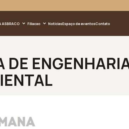
A ASBRACO
Filiacao
Notícias
Espaço de eventos
Contato
A DE ENGENHARI
BIENTAL