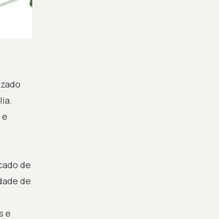
izado
ia.
 e
rcado de
idade de
s e