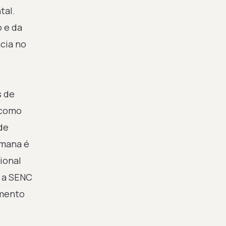
tal.
o e da
cia no
s de
 como
 de
emana é
ional
e a SENC
amento