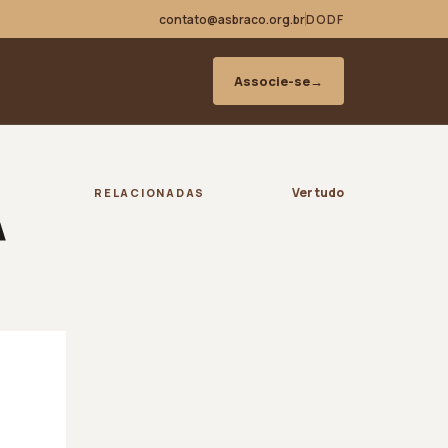
contato@asbraco.org.br
DODF
Associe-se
→
A
Ver tudo
RELACIONADAS