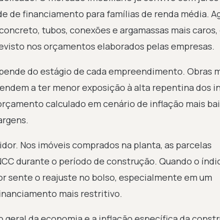
ade de financiamento para famílias de renda média. A
concreto, tubos, conexões e argamassas mais caros, 
previsto nos orçamentos elaborados pelas empresas.
depende do estágio de cada empreendimento. Obras 
tendem a ter menor exposição à alta repentina dos i
 orçamento calculado em cenário de inflação mais ba
argens.
or. Nos imóveis comprados na planta, as parcelas
NCC durante o período de construção. Quando o índi
or sente o reajuste no bolso, especialmente em um
inanciamento mais restritivo.
 geral da economia e a inflação específica da const