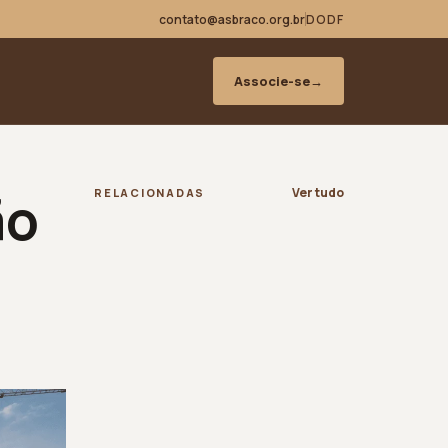
contato@asbraco.org.br
DODF
Associe-se
→
ão
Ver tudo
RELACIONADAS
s