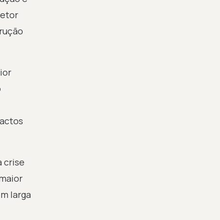
setor
trução
ior
o
pactos
 crise
maior
em larga