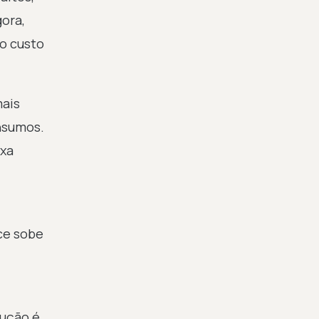
gora,
o custo
mais
nsumos.
ixa
ce sobe
rução é