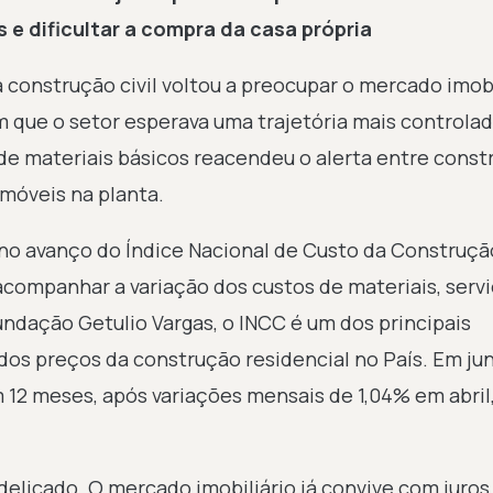
 e dificultar a compra da casa própria
 construção civil voltou a preocupar o mercado imobi
m que o setor esperava uma trajetória mais controlad
de materiais básicos reacendeu o alerta entre const
móveis na planta.
no avanço do Índice Nacional de Custo da Construçã
companhar a variação dos custos de materiais, servi
ndação Getulio Vargas, o INCC é um dos principais
dos preços da construção residencial no País. Em jun
 12 meses, após variações mensais de 1,04% em abril
licado. O mercado imobiliário já convive com juros 