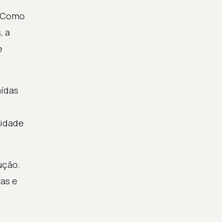
. Como
, a
e
aídas
s
lidade
ução.
ras e