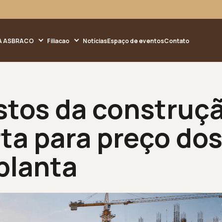
A ASBRACO
Filiacao
Notícias
Espaço de eventos
Contato
stos da construç
ta para preço do
planta