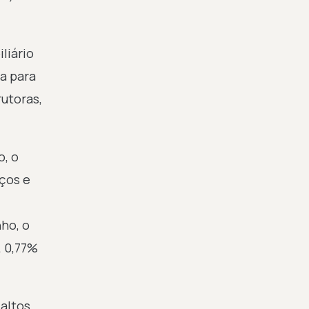
liário
a para
rutoras,
o, o
ços e
ho, o
, 0,77%
altos,