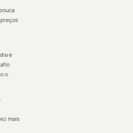
 pouca
 preços
dia e
afio
to o
e
vez mais