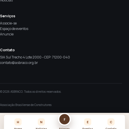
Notícias
Serviços
Associe-se
Espaço de eventos
Anuncie
Contato
SIA Sul Trecho 4 Lote 2000 - CEP: 71200-040
contato@asbraco.org.br
© 2026 ASBRACO. Todos os direitos reservados.
Associação Brasiliense de Construtores
F
H
N
E
C
Home
Noticias
Filiacao
Eventos
Contato