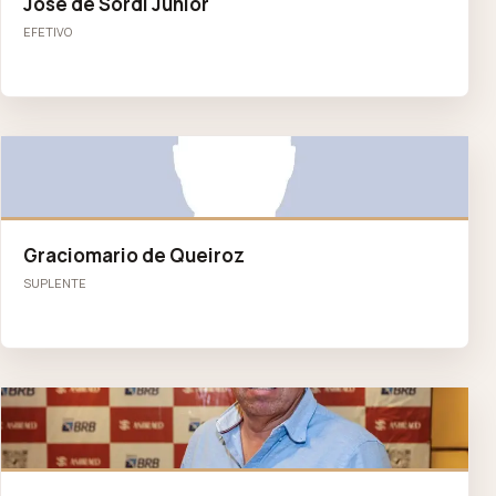
José de Sordi Júnior
EFETIVO
GD
Graciomario de Queiroz
SUPLENTE
MF