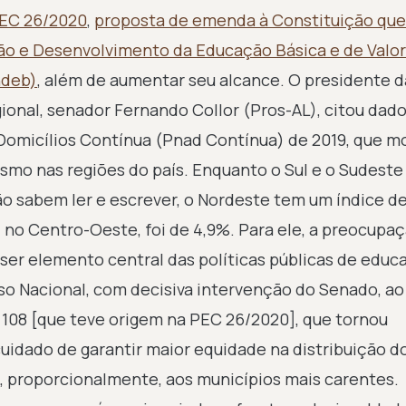
EC 26/2020
,
proposta de emenda à Constituição que
 e Desenvolvimento da Educação Básica e de Valor
ndeb)
, além de aumentar seu alcance. O presidente d
nal, senador Fernando Collor (Pros-AL), citou dado
Domicílios Contínua (Pnad Contínua) de 2019, que 
ismo nas regiões do país. Enquanto o Sul e o Sudeste
o sabem ler e escrever, o Nordeste tem um índice de
%; no Centro-Oeste, foi de 4,9%. Para ele, a preocup
 ser elemento central das políticas públicas de educ
o Nacional, com decisiva intervenção do Senado, ao
 108 [que teve origem na PEC 26/2020], que tornou
idado de garantir maior equidade na distribuição d
, proporcionalmente, aos municípios mais carentes.