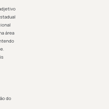
adjetivo
estadual
ional
na área
entendo
e.
is
ção do