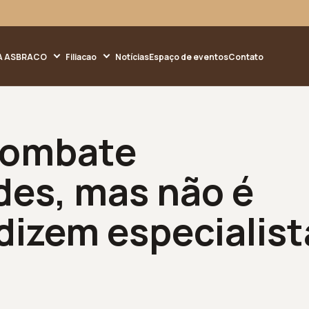
A ASBRACO
Filiacao
Notícias
Espaço de eventos
Contato
combate
des, mas não é
 dizem especialis