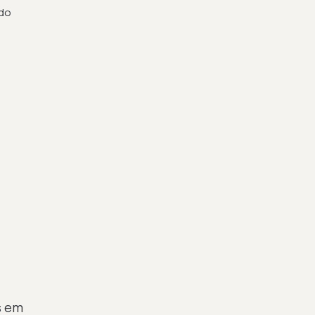
do
s em