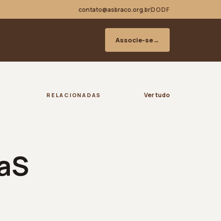
contato@asbraco.org.br
DODF
Associe-se
→
Ver tudo
RELACIONADAS
taS