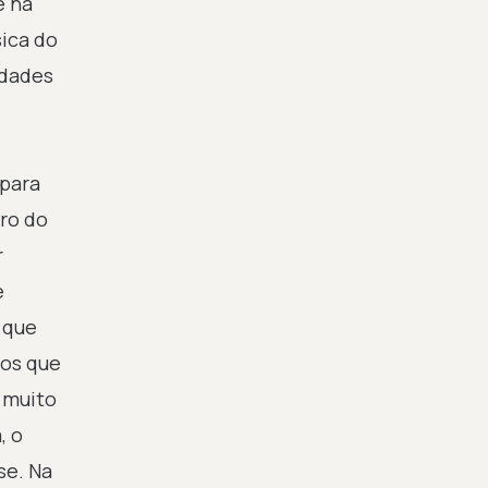
e na
sica do
ldades
 para
ro do
r
e
 que
nos que
, muito
, o
se. Na