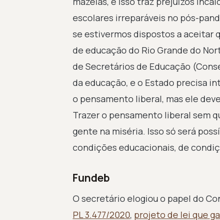
mazelas, e isso traz prejuízos inca
escolares irreparáveis no pós-pand
se estivermos dispostos a aceitar q
de educação do Rio Grande do Norte
de Secretários de Educação (Conse
da educação, e o Estado precisa in
o pensamento liberal, mas ele deve
Trazer o pensamento liberal sem qu
gente na miséria. Isso só será pos
condições educacionais, de condi
Fundeb
O secretário elogiou o papel do C
PL 3.477/2020
,
projeto de lei que g