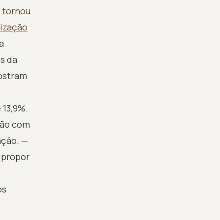
 tornou
ização
a
s da
mostram
 13,9%.
ação com
ação. —
 propor
os