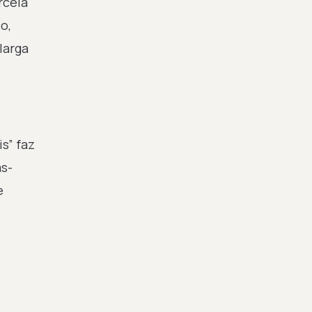
rcela
o,
larga
s” faz
as-
e