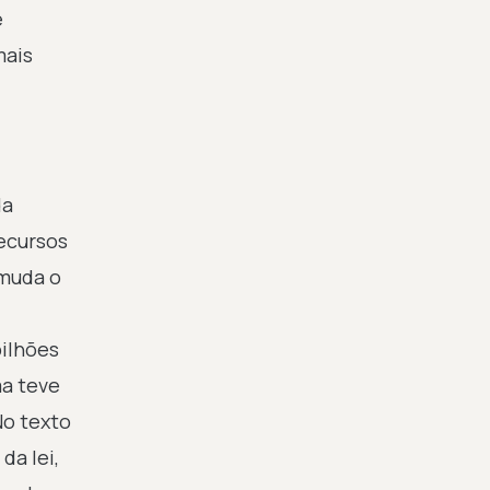
é
mais
da
recursos
 muda o
bilhões
ma teve
No texto
da lei,