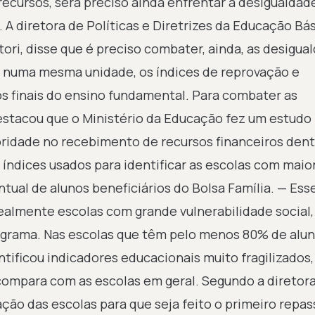
recursos, será preciso ainda enfrentar a desigualdad
 A diretora de Políticas e Diretrizes da Educação Bá
ori, disse que é preciso combater, ainda, as desigua
e, numa mesma unidade, os índices de reprovação e
s finais do ensino fundamental. Para combater as
estacou que o Ministério da Educação fez um estudo
oridade no recebimento de recursos financeiros dent
 índices usados para identificar as escolas com maio
ntual de alunos beneficiários do Bolsa Família. — Ess
 realmente escolas com grande vulnerabilidade social,
ograma. Nas escolas que têm pelo menos 80% de alu
ntificou indicadores educacionais muito fragilizados
compara com as escolas em geral. Segundo a diretora
ão das escolas para que seja feito o primeiro repas