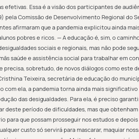
 efetivas. Essa é a visão dos participantes de audiê
 (9) pela Comissão de Desenvolvimento Regional do 
antes afirmaram que a pandemia explicitou ainda mai
alunos pobres e ricos. — A educação é, sim, o caminh
 desigualdades sociais e regionais, mas não pode segu
rmãs saúde e assistência social para trabalhar em co
 precisa, sobretudo, de novos diálogos como este d
Cristhina Teixeira, secretária de educação do municí
 com ela, a pandemia torna ainda mais significativo
ução das desigualdades. Para ela, é preciso garanti
ar deste período de dificuldades, mas que obtenham
 para que possam prosseguir nos estudos e depois 
qualquer custo só servirá para mascarar, maquiar noss