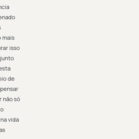
ncia
Senado
s
o mais
rar isso
njunto
esta
pio de
 pensar
r não só
 o
na vida
as