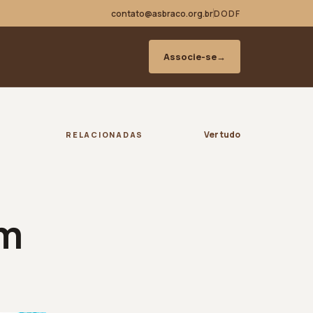
contato@asbraco.org.br
DODF
Associe-se
→
Ver tudo
RELACIONADAS
em