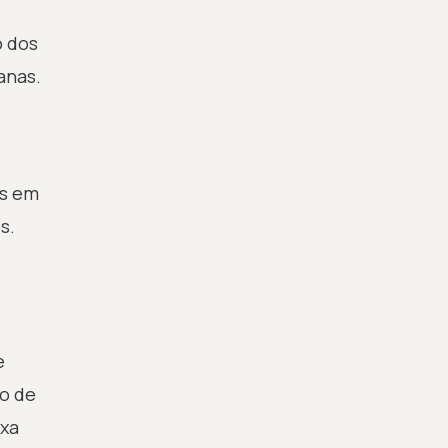
o dos
anas.
os em
s.
e
ão de
ixa