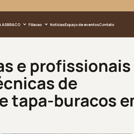
A ASBRACO
Filiacao
Notícias
Espaço de eventos
Contato
as e profissionais
écnicas de
e tapa-buracos 