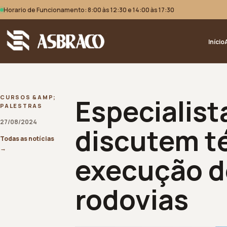
Horario de Funcionamento: 8:00 às 12:30 e 14:00 às 17:30
Início
Especialist
CURSOS &AMP;
PALESTRAS
27/08/2024
discutem t
Todas as notícias
→
execução d
rodovias