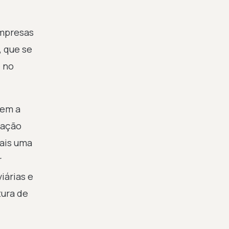
empresas
, que se
e no
tem a
zação
ais uma
r
iárias e
tura de