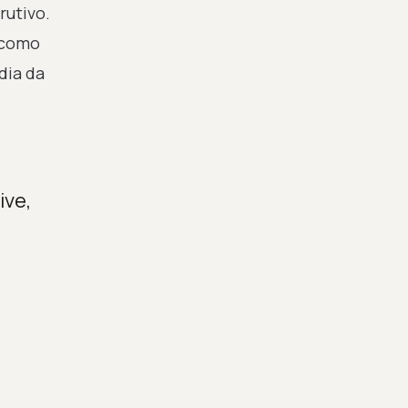
rutivo.
m como
dia da
ive,