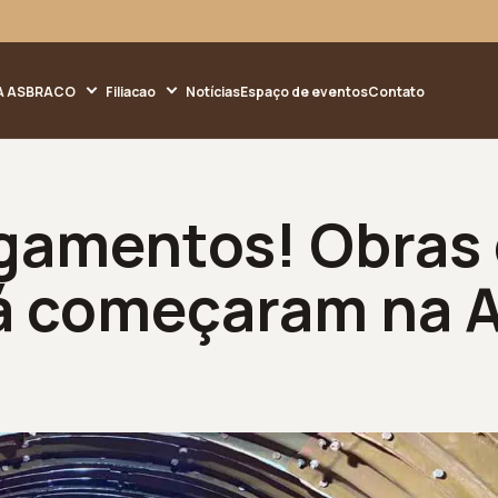
A ASBRACO
Filiacao
Notícias
Espaço de eventos
Contato
agamentos! Obras
já começaram na 