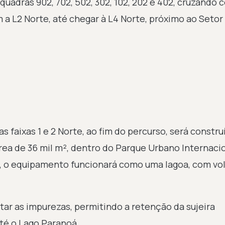
uadras 902, 702, 502, 302, 102, 202 e 402, cruzando 
 a L2 Norte, até chegar à L4 Norte, próximo ao Setor
s faixas 1 e 2 Norte, ao fim do percurso, será constr
ea de 36 mil m², dentro do Parque Urbano Internaci
e, o equipamento funcionará como uma lagoa, com v
tar as impurezas, permitindo a retenção da sujeira
té o Lago Paranoá.