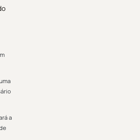
do
am
 uma
sário
ará a
 de