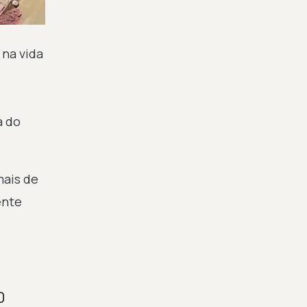
 na vida
a do
mais de
ente
0