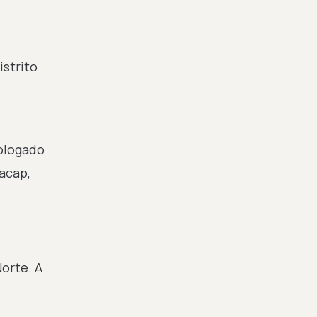
strito
mologado
racap,
Norte. A