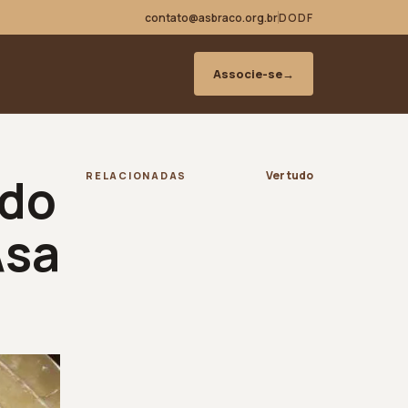
contato@asbraco.org.br
DODF
Associe-se
→
 do
Ver tudo
RELACIONADAS
Asa