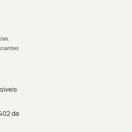
zas,
rciantes
síveis
 402 da