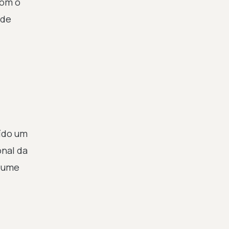
com o
 de
uído um
onal da
olume