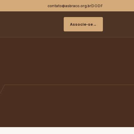
contato@asbraco.org.br
DODF
Associe-se
→