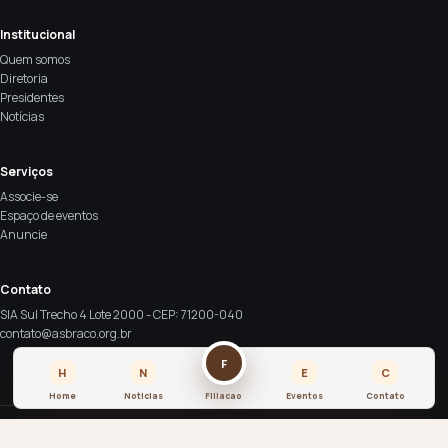
Institucional
Quem somos
Diretoria
Presidentes
Notícias
Serviços
Associe-se
Espaço de eventos
Anuncie
Contato
SIA Sul Trecho 4 Lote 2000 - CEP: 71200-040
contato@asbraco.org.br
F
H
N
E
C
Home
Noticias
Filiacao
Eventos
Contato
© 2026 ASBRACO. Todos os direitos reservados.