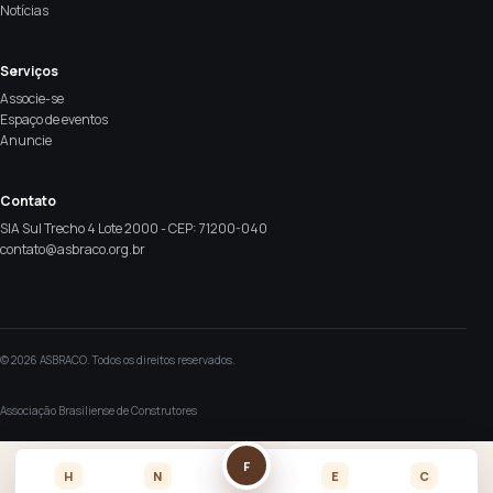
Notícias
Serviços
Associe-se
Espaço de eventos
Anuncie
Contato
SIA Sul Trecho 4 Lote 2000 - CEP: 71200-040
contato@asbraco.org.br
© 2026 ASBRACO. Todos os direitos reservados.
Associação Brasiliense de Construtores
F
H
N
E
C