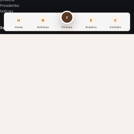
Presidentes
Notícias
F
H
N
E
C
Serviços
Home
Noticias
Filiacao
Eventos
Contato
Associe-se
Espaço de eventos
Anuncie
Contato
SIA Sul Trecho 4 Lote 2000 - CEP: 71200-040
contato@asbraco.org.br
© 2026 ASBRACO. Todos os direitos reservados.
Associação Brasiliense de Construtores