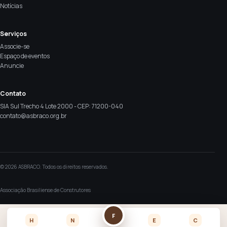
Notícias
Serviços
Associe-se
Espaço de eventos
Anuncie
Contato
SIA Sul Trecho 4 Lote 2000 - CEP: 71200-040
contato@asbraco.org.br
© 2026 ASBRACO. Todos os direitos reservados.
Associação Brasiliense de Construtores
F
H
N
E
C