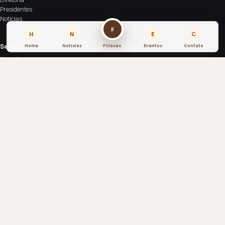
Presidentes
Notícias
F
H
N
E
C
Serviços
Home
Noticias
Filiacao
Eventos
Contato
Associe-se
Espaço de eventos
Anuncie
Contato
SIA Sul Trecho 4 Lote 2000 - CEP: 71200-040
contato@asbraco.org.br
© 2026 ASBRACO. Todos os direitos reservados.
Associação Brasiliense de Construtores