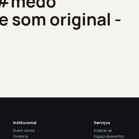
 #medo
 som original -
Institucional
Serviços
Quem somos
Associe-se
Diretoria
Espaço de eventos