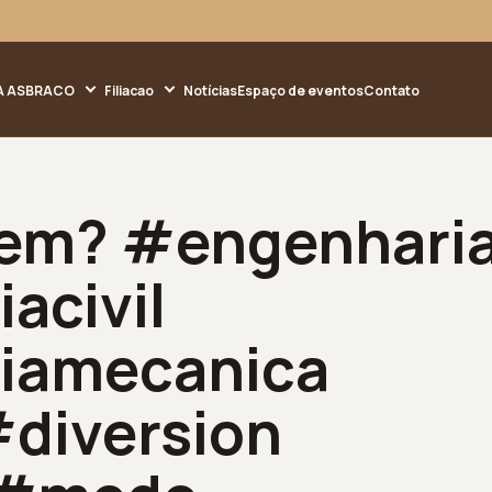
A ASBRACO
Filiacao
Notícias
Espaço de eventos
Contato
gem? #engenhari
acivil
iamecanica
diversion