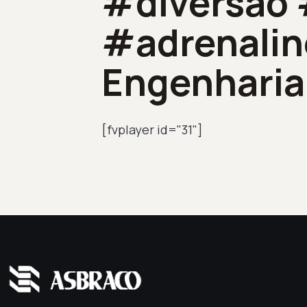
#diversao
#adrenaline
Engenharia
[fvplayer id="31"]