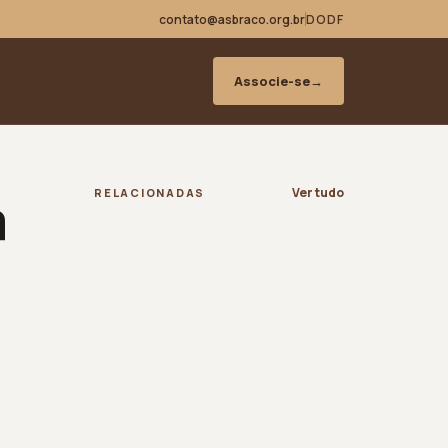
contato@asbraco.org.br
DODF
Associe-se
→
a
Ver tudo
RELACIONADAS