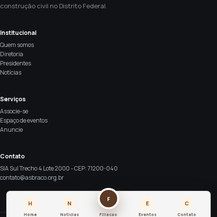
construção civil no Distrito Federal.
Institucional
Quem somos
Diretoria
Presidentes
Notícias
Serviços
Associe-se
Espaço de eventos
Anuncie
Contato
SIA Sul Trecho 4 Lote 2000 - CEP: 71200-040
contato@asbraco.org.br
F
H
N
E
C
Home
Noticias
Filiacao
Eventos
Contato