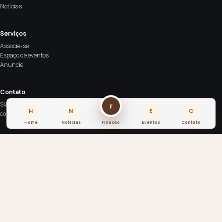
Notícias
Serviços
Associe-se
Espaço de eventos
Anuncie
Contato
SIA Sul Trecho 4 Lote 2000 - CEP: 71200-040
F
H
N
E
C
contato@asbraco.org.br
Home
Noticias
Filiacao
Eventos
Contato
© 2026 ASBRACO. Todos os direitos reservados.
Associação Brasiliense de Construtores