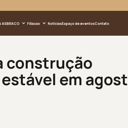
A ASBRACO
Filiacao
Notícias
Espaço de eventos
Contato
a construção
estável em agost