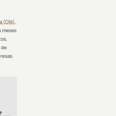
a (CNI)
,
is meses
tos,
 de
resas,