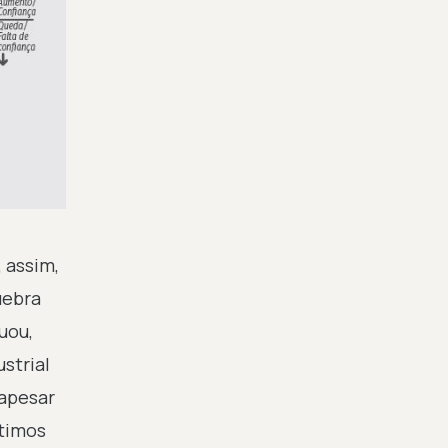
, assim,
uebra
uou,
strial
“apesar
ltimos