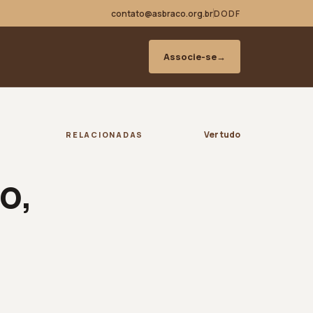
contato@asbraco.org.br
DODF
Associe-se
→
Ver tudo
RELACIONADAS
o,