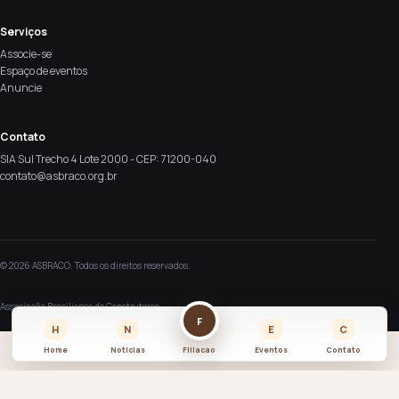
Serviços
Associe-se
Espaço de eventos
Anuncie
Contato
SIA Sul Trecho 4 Lote 2000 - CEP: 71200-040
contato@asbraco.org.br
© 2026 ASBRACO. Todos os direitos reservados.
Associação Brasiliense de Construtores
F
H
N
E
C
Home
Noticias
Filiacao
Eventos
Contato