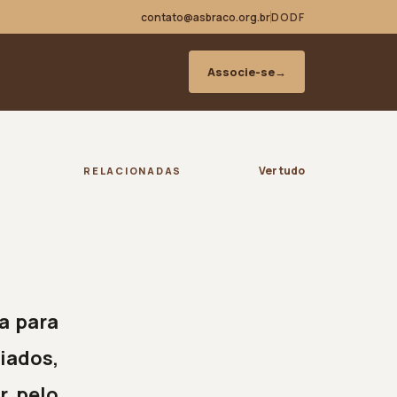
contato@asbraco.org.br
DODF
Associe-se
→
Ver tudo
RELACIONADAS
a para
iados,
r pelo