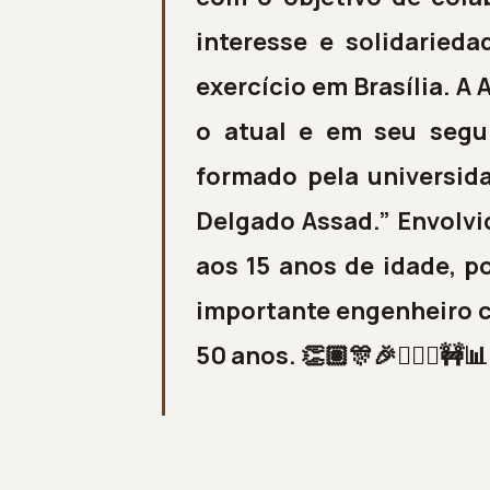
interesse e solidarie
exercício em Brasília.
A 
o atual e em seu segu
formado pela universida
Delgado Assad.”
Envolvi
aos 15 anos de idade, po
importante engenheiro ci
50 anos. 👏🏽🎊🎉👷‍♂️✨🚧