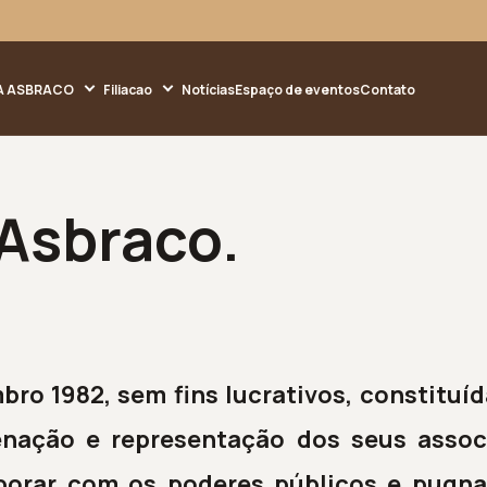
A ASBRACO
Filiacao
Notícias
Espaço de eventos
Contato
 Asbraco.
ro 1982, sem fins lucrativos, constituíd
enação e representação dos seus assoc
borar com os poderes públicos e pugna