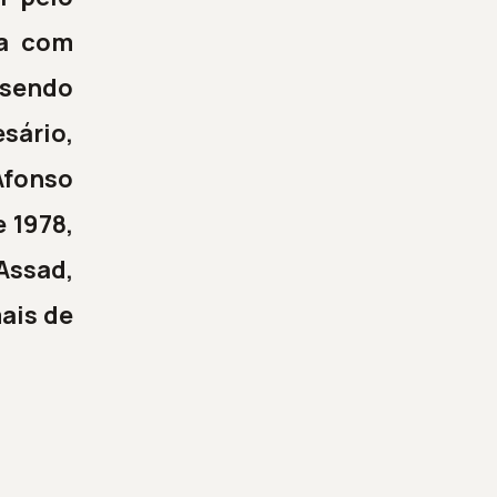
ia com
 sendo
sário,
Afonso
 1978,
Assad,
ais de