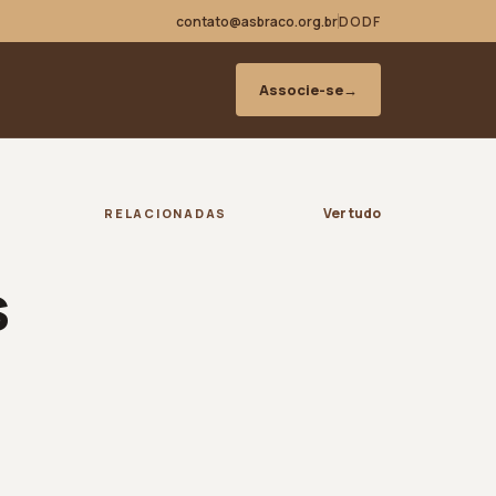
contato@asbraco.org.br
DODF
Associe-se
→
Ver tudo
RELACIONADAS
s