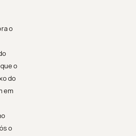
ra o
do
 que o
xo do
em em
no
ós o