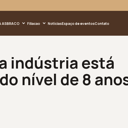
A ASBRACO
Filiacao
Notícias
Espaço de eventos
Contato
 indústria está
do nível de 8 ano