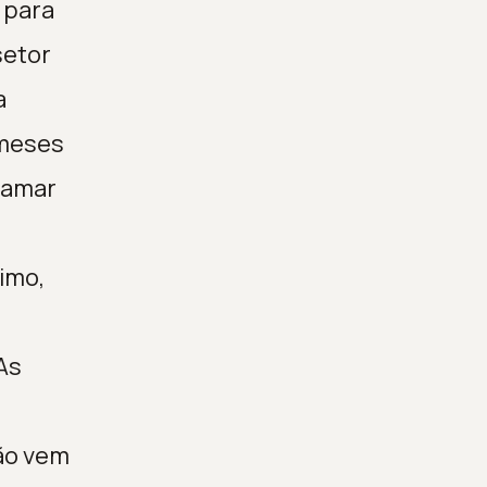
 para
setor
a
 meses
atamar
nimo,
As
ção vem