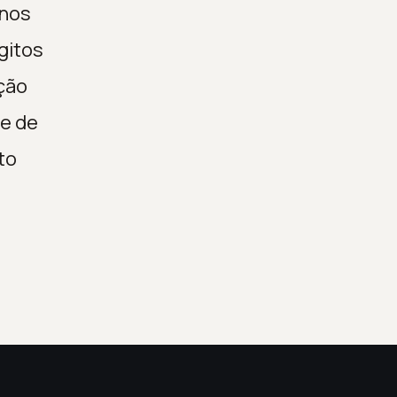
enos
gitos
ção
re de
to