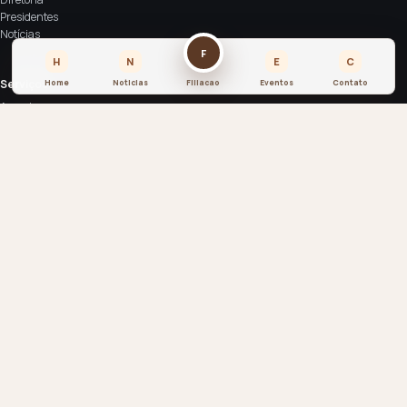
Presidentes
Notícias
F
H
N
E
C
Serviços
Home
Noticias
Filiacao
Eventos
Contato
Associe-se
Espaço de eventos
Anuncie
Contato
SIA Sul Trecho 4 Lote 2000 - CEP: 71200-040
contato@asbraco.org.br
© 2026 ASBRACO. Todos os direitos reservados.
Associação Brasiliense de Construtores