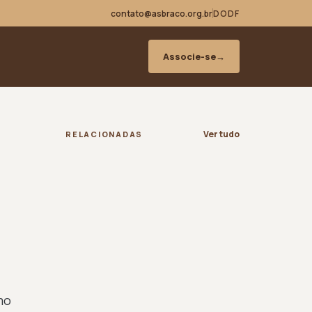
contato@asbraco.org.br
DODF
Associe-se
→
Ver tudo
RELACIONADAS
mo