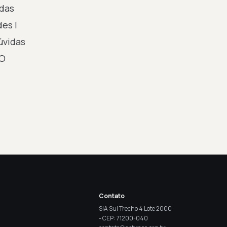
idas
es |
úvidas
TO
Contato
SIA Sul Trecho 4 Lote 2000
- CEP: 71200-040