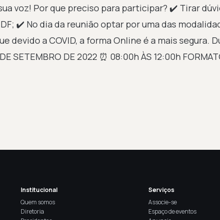
ua voz! Por que preciso para participar? ✔️ Tirar dúv
 DF; ✔️ No dia da reunião optar por uma das modalidad
e devido a COVID, a forma Online é a mais segura. D
15 DE SETEMBRO DE 2022 ⏰ 08:00h ÀS 12:00h FORMA
Institucional
Serviços
Quem somos
Associe-se
Diretoria
Espaço de eventos