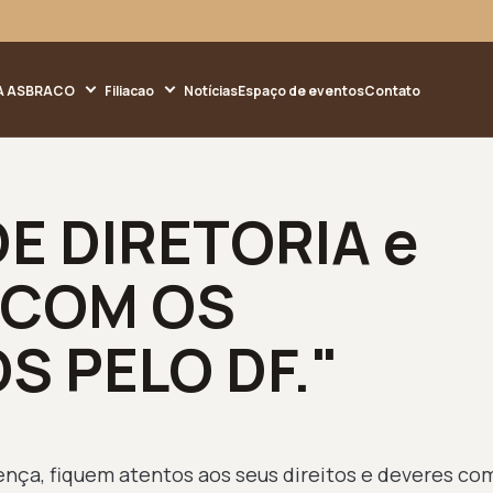
A ASBRACO
Filiacao
Notícias
Espaço de eventos
Contato
E DIRETORIA e
 COM OS
S PELO DF."
ença, fiquem atentos aos seus direitos e deveres co