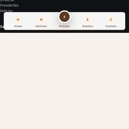
Presidentes
Notícias
F
H
N
E
C
Serviços
Home
Noticias
Filiacao
Eventos
Contato
Associe-se
Espaço de eventos
Anuncie
Contato
SIA Sul Trecho 4 Lote 2000 - CEP: 71200-040
contato@asbraco.org.br
© 2026 ASBRACO. Todos os direitos reservados.
Associação Brasiliense de Construtores