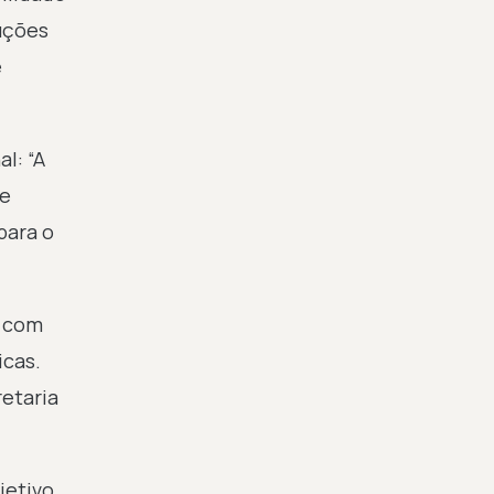
luções
e
l: “A
 e
para o
, com
icas.
etaria
jetivo