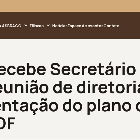
A ASBRACO
Filiacao
Notícias
Espaço de eventos
Contato
cebe Secretário
união de diretori
entação do plano 
DF