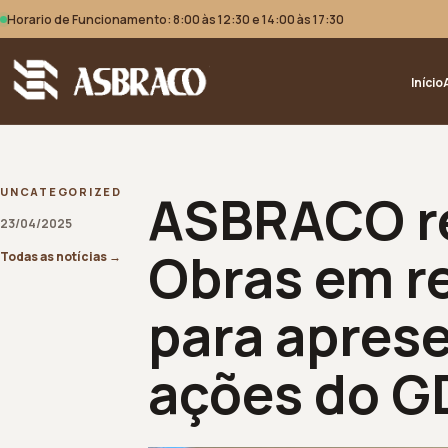
Horario de Funcionamento: 8:00 às 12:30 e 14:00 às 17:30
Início
ASBRACO re
UNCATEGORIZED
23/04/2025
Obras em re
Todas as notícias
→
para apres
ações do G