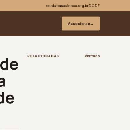
contato@asbraco.org.br
DODF
Associe-se
→
 de
Ver tudo
RELACIONADAS
a
de