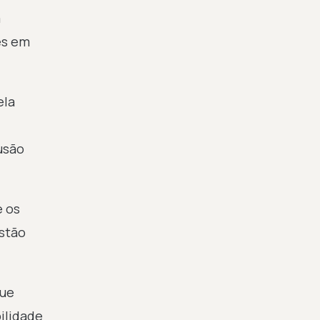
a
es em
ela
usão
e os
stão
que
ilidade