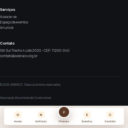
Serviços
Associe-se
Espaço de eventos
Anuncie
Contato
SIA Sul Trecho 4 Lote 2000 - CEP: 71200-040
contato@asbraco.org.br
© 2026 ASBRACO. Todos os direitos reservados.
Associação Brasiliense de Construtores
F
H
N
E
C
Home
Noticias
Filiacao
Eventos
Contato