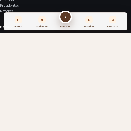
Presidentes
Notícias
F
H
N
E
C
Serviços
Home
Noticias
Filiacao
Eventos
Contato
Associe-se
Espaço de eventos
Anuncie
Contato
SIA Sul Trecho 4 Lote 2000 - CEP: 71200-040
contato@asbraco.org.br
© 2026 ASBRACO. Todos os direitos reservados.
Associação Brasiliense de Construtores