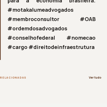
para a economia brasileira.
#motakalumeadvogados
#membroconsultor #OAB
#ordemdosadvogados
#conselhofederal #nomecao
#cargo #direitodeinfraestrutura
Ver tudo
RELACIONADAS