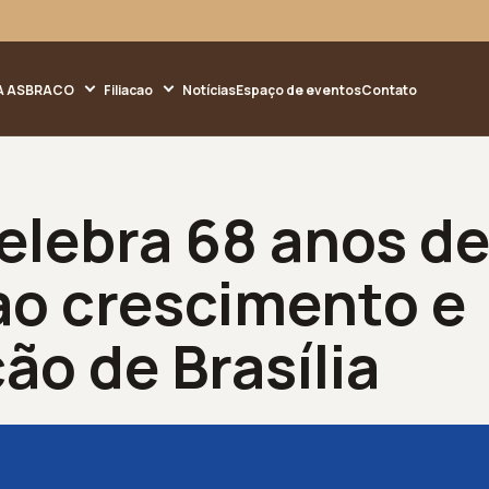
A ASBRACO
Filiacao
Notícias
Espaço de eventos
Contato
lebra 68 anos d
ao crescimento e
o de Brasília