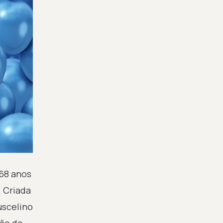
68 anos
. Criada
uscelino