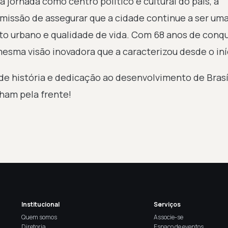
 jornada como centro político e cultural do país, a
issão de assegurar que a cidade continue a ser um
o urbano e qualidade de vida. Com 68 anos de conqui
esma visão inovadora que a caracterizou desde o iní
de história e dedicação ao desenvolvimento de Brasí
ham pela frente!
Institucional
Serviços
Quem somos
Associe-se
Diretoria
Espaço de eventos