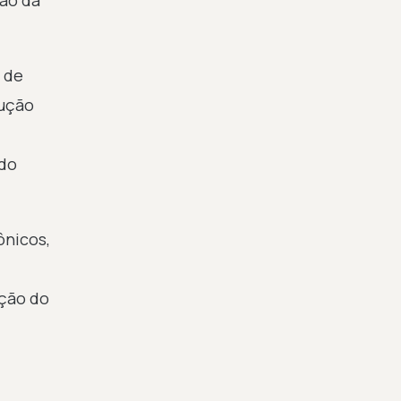
ão da
 de
cução
 do
ônicos,
ação do