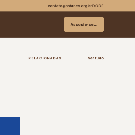
contato@asbraco.org.br
DODF
Associe-se
→
e
Ver tudo
RELACIONADAS