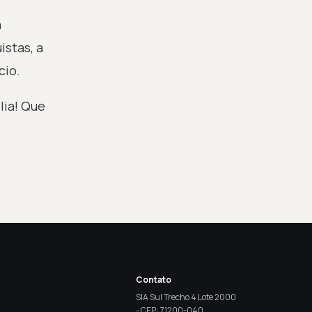
a
stas, a
cio.
lia! Que
Contato
SIA Sul Trecho 4 Lote 2000
- CEP: 71200-040