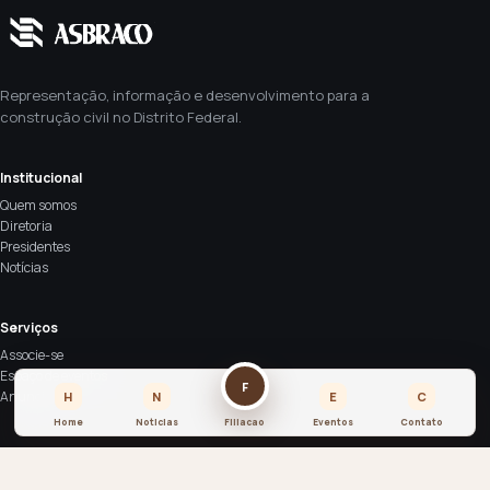
Representação, informação e desenvolvimento para a
construção civil no Distrito Federal.
Institucional
Quem somos
Diretoria
Presidentes
Notícias
Serviços
Associe-se
Espaço de eventos
F
Anuncie
H
N
E
C
Home
Noticias
Filiacao
Eventos
Contato
Contato
SIA Sul Trecho 4 Lote 2000 - CEP: 71200-040