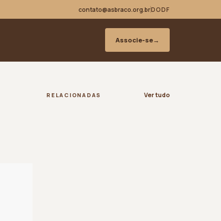
contato@asbraco.org.br
DODF
Associe-se
→
Ver tudo
RELACIONADAS