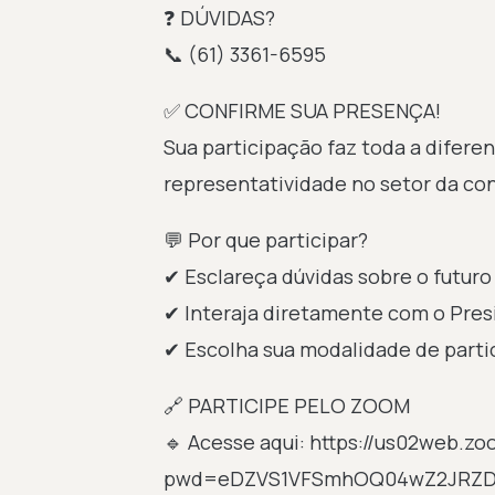
❓ DÚVIDAS?
📞 (61) 3361-6595
✅ CONFIRME SUA PRESENÇA!
Sua participação faz toda a difer
representatividade no setor da con
💬 Por que participar?
✔ Esclareça dúvidas sobre o futuro
✔ Interaja diretamente com o Pre
✔ Escolha sua modalidade de parti
🔗 PARTICIPE PELO ZOOM
🔹 Acesse aqui: https://us02web.z
pwd=eDZVS1VFSmhOQ04wZ2JRZDQ