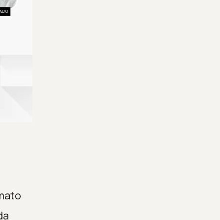
rmato
da