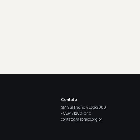
Contato
SIA Sul Trecho 4 Lote 2000
- CEP: 71200-040
contato@asbraco.org.br