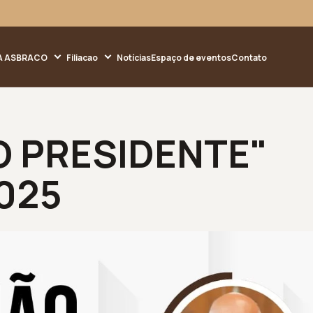
A ASBRACO
Filiacao
Notícias
Espaço de eventos
Contato
O PRESIDENTE"
025