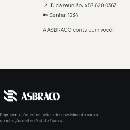
📌 ID da reunião: 457 620 0363
🔑 Senha: 1234
A ASBRACO conta com você!
Representação, informação e desenvolvimento para a
construção civil no Distrito Federal.