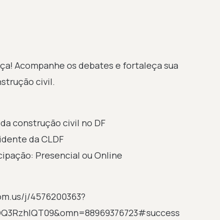
ença! Acompanhe os debates e fortaleça sua
strução civil.
 da construção civil no DF
sidente da CLDF
cipação: Presencial ou Online
oom.us/j/4576200363?
3RzhIQT09&omn=88969376723#success