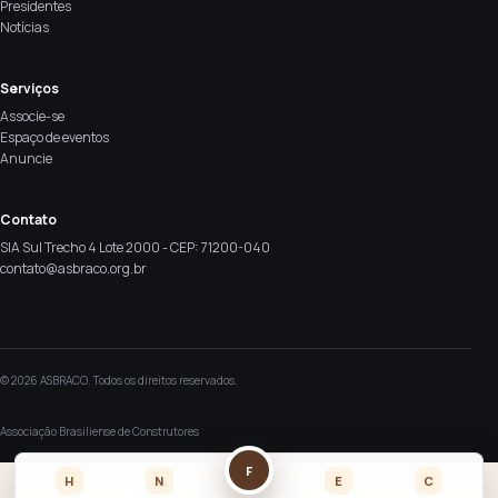
Presidentes
Notícias
Serviços
Associe-se
Espaço de eventos
Anuncie
Contato
SIA Sul Trecho 4 Lote 2000 - CEP: 71200-040
contato@asbraco.org.br
© 2026 ASBRACO. Todos os direitos reservados.
Associação Brasiliense de Construtores
F
H
N
E
C