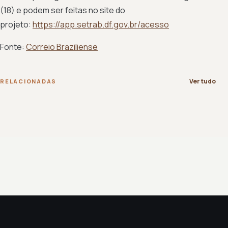
(18) e podem ser feitas no site do
projeto:
https://app.setrab.df.gov.br/acesso
Fonte:
Correio Braziliense
Ver tudo
RELACIONADAS