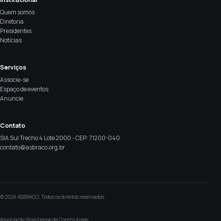
Quem somos
Diretoria
Presidentes
Notícias
Serviços
Associe-se
Espaço de eventos
Anuncie
Contato
SIA Sul Trecho 4 Lote 2000 - CEP: 71200-040
contato@asbraco.org.br
© 2026 ASBRACO. Todos os direitos reservados.
Associação Brasiliense de Construtores