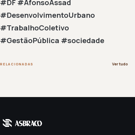
#DF #AfonsoAssad
#DesenvolvimentoUrbano
#TrabalhoColetivo
#GestãoPública #sociedade
Ver tudo
RELACIONADAS