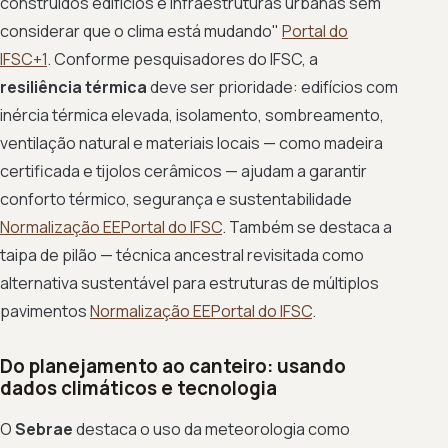
construídos edifícios e infraestruturas urbanas sem
considerar que o clima está mudando"
Portal do
IFSC+1
. Conforme pesquisadores do IFSC, a
resiliência térmica
deve ser prioridade: edifícios com
inércia térmica elevada, isolamento, sombreamento,
ventilação natural e materiais locais — como madeira
certificada e tijolos cerâmicos — ajudam a garantir
conforto térmico, segurança e sustentabilidade
Normalização EE
Portal do IFSC
. Também se destaca a
taipa de pilão — técnica ancestral revisitada como
alternativa sustentável para estruturas de múltiplos
pavimentos
Normalização EE
Portal do IFSC
.
Do planejamento ao canteiro: usando
dados climáticos e tecnologia
O
Sebrae
destaca o uso da meteorologia como