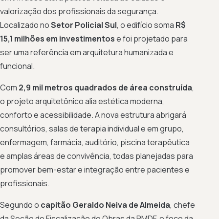
valorização dos profissionais da segurança.
Localizado no
Setor Policial Sul
, o edifício soma
R$
15,1 milhões em investimentos
e foi projetado para
ser uma referência em arquitetura humanizada e
funcional.
Com
2,9 mil metros quadrados de área construída
,
o projeto arquitetônico alia estética moderna,
conforto e acessibilidade. A nova estrutura abrigará
consultórios, salas de terapia individual e em grupo,
enfermagem, farmácia, auditório, piscina terapêutica
e amplas áreas de convivência, todas planejadas para
promover bem-estar e integração entre pacientes e
profissionais.
Segundo o
capitão Geraldo Neiva de Almeida
, chefe
da Seção de Fiscalização de Obras da PMDF, o foco da